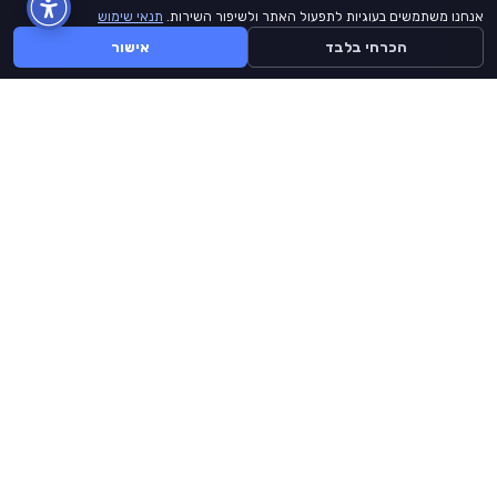
אנחנו משתמשים בעוגיות לתפעול האתר ולשיפור השירות.
תנאי שימוש
הכרחי בלבד
אישור
BuyLike
דף הבית
קצת עלינו
תנאי שימוש
יצירת קשר
אתר זה אינו מזוהה ממומן או מורשה על ידי Facebook, Instagram, Tiktok,
Youtube או כל מותג באתר זה.