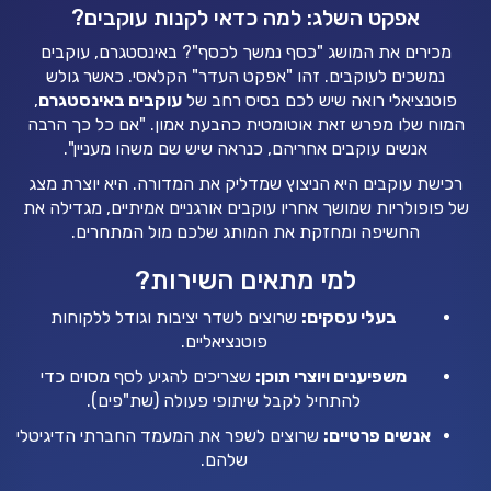
אפקט השלג: למה כדאי לקנות עוקבים?
מכירים את המושג "כסף נמשך לכסף"? באינסטגרם, עוקבים
נמשכים לעוקבים. זהו "אפקט העדר" הקלאסי. כאשר גולש
פוטנציאלי רואה שיש לכם בסיס רחב של
עוקבים באינסטגרם
,
המוח שלו מפרש זאת אוטומטית כהבעת אמון. "אם כל כך הרבה
אנשים עוקבים אחריהם, כנראה שיש שם משהו מעניין".
רכישת עוקבים היא הניצוץ שמדליק את המדורה. היא יוצרת מצג
של פופולריות שמושך אחריו עוקבים אורגניים אמיתיים, מגדילה את
החשיפה ומחזקת את המותג שלכם מול המתחרים.
למי מתאים השירות?
בעלי עסקים:
שרוצים לשדר יציבות וגודל ללקוחות
פוטנציאליים.
משפיענים ויוצרי תוכן:
שצריכים להגיע לסף מסוים כדי
להתחיל לקבל שיתופי פעולה (שת"פים).
אנשים פרטיים:
שרוצים לשפר את המעמד החברתי הדיגיטלי
שלהם.