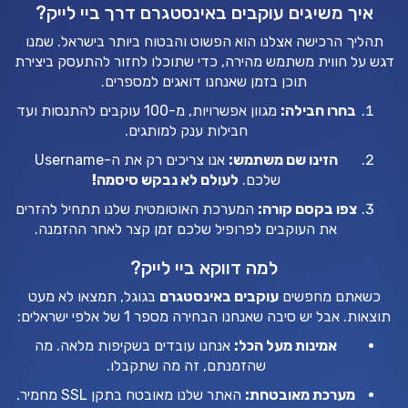
איך משיגים עוקבים באינסטגרם דרך ביי לייק?
תהליך הרכישה אצלנו הוא הפשוט והבטוח ביותר בישראל. שמנו
דגש על חווית משתמש מהירה, כדי שתוכלו לחזור להתעסק ביצירת
תוכן בזמן שאנחנו דואגים למספרים.
בחרו חבילה:
מגוון אפשרויות, מ-100 עוקבים להתנסות ועד
חבילות ענק למותגים.
הזינו שם משתמש:
אנו צריכים רק את ה-Username
שלכם.
לעולם לא נבקש סיסמה!
צפו בקסם קורה:
המערכת האוטומטית שלנו תתחיל להזרים
את העוקבים לפרופיל שלכם זמן קצר לאחר ההזמנה.
למה דווקא ביי לייק?
כשאתם מחפשים
עוקבים באינסטגרם
בגוגל, תמצאו לא מעט
תוצאות. אבל יש סיבה שאנחנו הבחירה מספר 1 של אלפי ישראלים:
אמינות מעל הכל:
אנחנו עובדים בשקיפות מלאה. מה
שהזמנתם, זה מה שתקבלו.
מערכת מאובטחת:
האתר שלנו מאובטח בתקן SSL מחמיר.