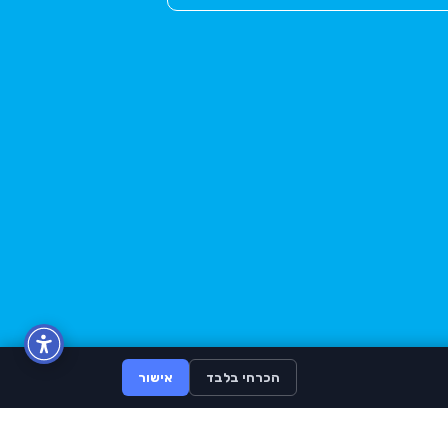
הכרחי בלבד
אישור
BuyLike