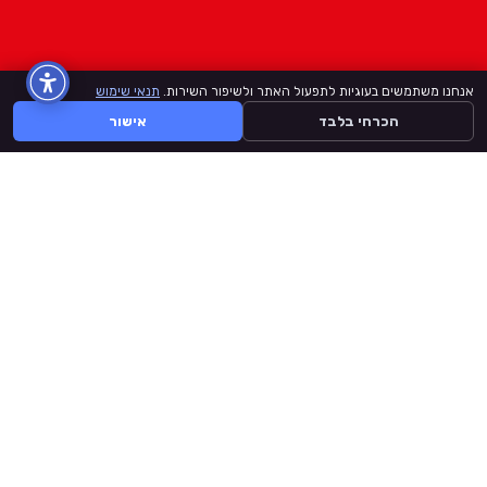
אנחנו משתמשים בעוגיות לתפעול האתר ולשיפור השירות.
תנאי שימוש
הכרחי בלבד
אישור
BuyLike
דף הבית
קצת עלינו
תנאי שימוש
יצירת קשר
אתר זה אינו מזוהה ממומן או מורשה על ידי Facebook, Instagram, Tiktok,
Youtube או כל מותג באתר זה.