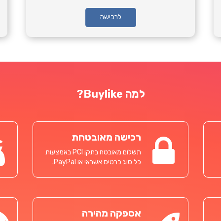
לרכישה
למה Buylike?
רכישה מאובטחת
תשלום מאובטח בתקן PCI באמצעות
כל סוג כרטיס אשראי או PayPal.
אספקה מהירה