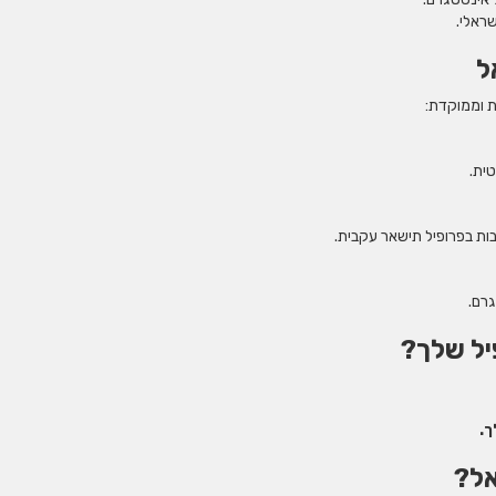
ראלי.
ל
ת וממוקדת:
טית.
ות בפרופיל תישאר עקבית.
גרם.
יל שלך?
ך.
אל?