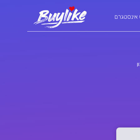
 אינסטגרם
ן