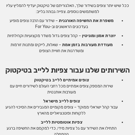
ככל שיש יותר צופים בשידור שלך, האלגוריתם של טיקטוק יעדיף להמליץ עליו
למשתמשים נוספים. צפייה גבוהה בלייב:
משפרת את החשיפה האורגנית
– שידור עם הרבה צופים מופיע
בעדכונים הראשונים וב-For You
יוצרת אמון ומוניטין
– קהל צופים גדול משדר מקצועיות וקהילתיות
מעודדת מעורבות בזמן אמת
– שאלות, לייקים ומתנות זורמות
ומשדרגות את חוויית הצופים
השירותים שלנו עבור צפיות ללייב בטיקטוק
צופים אמיתיים ללייב בטיקטוק
שירות המספק צופים אמתיים מכל רחבי העולם לשידורים חיים עם
מעורבות אותנטית
צופים ללייב מישראל
עבור קהל ישראלי ממוקד – צופים מקומיים המגבירים את הסיכוי להגיע
ללקוחות ופוטנציאליים מהארץ
צפיות אוטומטיות ללייב
התחילו את השידור עם גל צפיות מידי, כדי למקסם את החשיפה ברגע
ההתחלה