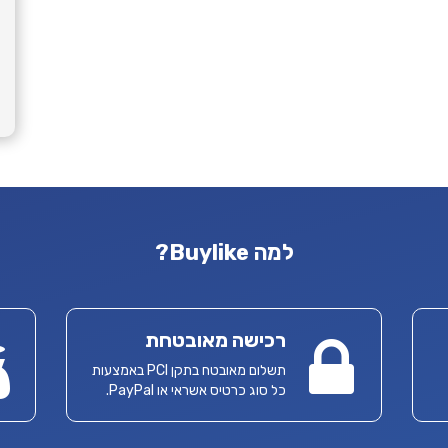
למה Buylike?
רכישה מאובטחת
תשלום מאובטח בתקן PCI באמצעות
כל סוג כרטיס אשראי או PayPal.