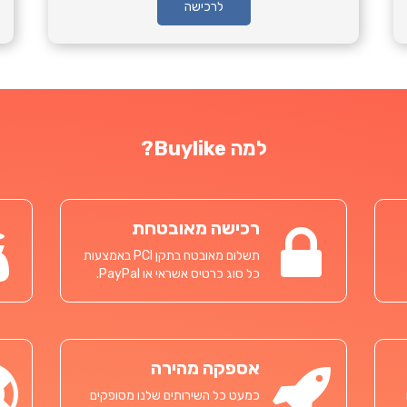
לרכישה
למה Buylike?
רכישה מאובטחת
תשלום מאובטח בתקן PCI באמצעות
כל סוג כרטיס אשראי או PayPal.
אספקה מהירה
כמעט כל השירותים שלנו מסופקים