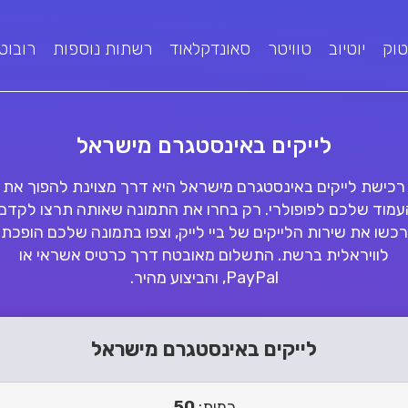
טוק
יוטיוב
טוויטר
סאונדקלאוד
רשתות נוספות
רובוט
לייקים באינסטגרם מישראל
רכישת לייקים באינסטגרם מישראל היא דרך מצוינת להפוך את
עמוד שלכם לפופולרי. רק בחרו את התמונה שאותה תרצו לקדם,
רכשו את שירות הלייקים של ביי לייק, וצפו בתמונה שלכם הופכת
לוויראלית ברשת. התשלום מאובטח דרך כרטיס אשראי או
PayPal, והביצוע מהיר.
לייקים באינסטגרם מישראל
כמות:
50