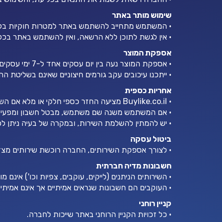
שימוש מותר באתר
• המשתמש מתחייב להשתמש באתר למטרות חוקיות בלבד, 
• אין לגשת לתוכן ללא הרשאה, ואין להשתמש באתר בכל
אספקת המוצר
• אספקת המוצר נעה בין יום עסקים אחד ל-7 ימי עסקים עבור חבילות גדולות.
• ייתכנו עיכובים עקב גורמים חיצוניים שאינם בשליטת ה
אחריות כספית
• Buylike.co.il מציעה החזר כספי חלקי או מלא אם השירות לא סופק במלואו.
• אם המשתמש משנה שם משתמש, מבטל חשבון ומפעיל 
• יש להמתין להשלמת השירות, ובמקרה של בעיה ניתן לפ
ביטול עסקה
• לצורך אספקת השירותים, החברה רוכשת שירותים מצדדי
חשבונות מדיה חברתית
• השירותים הניתנים (לייקים, עוקבים, צפיות וכו') אינם 
• העוקבים הם חשבונות שנראים אמיתיים אך אינם אמיתיי
קניין רוחני
• כל זכויות הקניין הרוחני באתר שייכות לחברה.