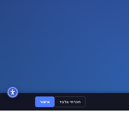
הכרחי בלבד
אישור
BuyLike