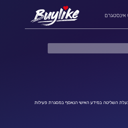
 אינסטגרם
ק, ע.מ 305349441, כתובת אחד העם 9, תל אביב, אשר מהווה את בעלת השליטה במידע האישי הנאסף במסגרת פעילות