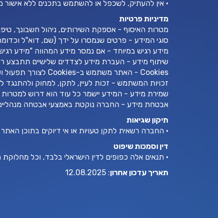
• אין להעתיק, לשכפל או להשתמש בתכנים ללא אישור
מדיניות פרטיות
מטרות האיסוף - אספקת השירותים, ניהול חשבונך, טיפ
סוגי המידע - פרטים שנמסרו על ידך (שם, דוא"ל וכדומה), מידע טכני (IP, סוג דפדפן), פרטי אמצעי תשלום (ש
מידע רגיש במיוחד - אם נמסר מידע המהווה "מידע רגיש
שיתוף מידע - העברת מידע לצדדים שלישיים תתבצע רק
Cookies - האתר משתמש ב-Cookies לצורך תפעול ושיפור חוויית המשתמש. ניתן לנהל או לחסום Cookies דרך הדפדפן.
זכויות המשתמש - זכות לעיין, לתקן, למחוק ולהתנגד ל
שמירת מידע - המידע יישמר כל עוד הוא דרוש למטרות 
אבטחת מידע - החברה נוקטת באמצעי אבטחה מנהליים, 
תיקון שגיאות
• החברה רשאית לתקן טעויות או אי דיוקים בתוכן האת
דין וסמכות שיפוט
• תנאים אלה כפופים לדין הישראלי בלבד, וכל מחלוקת
תאריך עדכון אחרון
: 12.08.2025