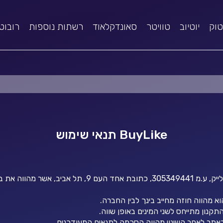
טוק
יוטיוב
טוויטר
סאונדקלאוד
רשתות נוספות
רובוט
BuyLike תנאי שימוש
• אתר Buylike.co.il ("האתר") מופעל על ידי חברת ביי ליי
 מהווה חוזה מחייב בינך לבין החברה.
קנון מתייחס לשני המינים באופן שווה.
אתר לאחר השינוי מהווה הסכמה לתנאים המעודכנים.