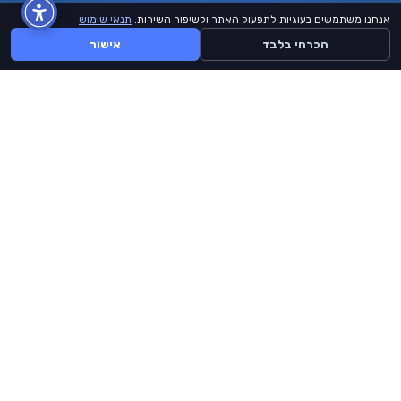
אנחנו משתמשים בעוגיות לתפעול האתר ולשיפור השירות.
תנאי שימוש
הכרחי בלבד
אישור
BuyLike
דף הבית
קצת עלינו
תנאי שימוש
יצירת קשר
אתר זה אינו מזוהה ממומן או מורשה על ידי Facebook, Instagram, Tiktok,
Youtube או כל מותג באתר זה.