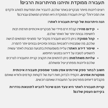
תעבורה ממוקדת ותיהנו מהיתרונות הרבים!
רוצים ליהנות מיותר מבקרים באתר שלכם, להגביר את המודעות למותג ולקדם
את המכירות? קניית תעבורה ממוקדת היא הפתרון המושלם עבורכם!
הנה היתרונות של קניית תעבורה לאתר:
קידום מהיר:
קבלת זרם מיידי של מבקרים איכותיים תורמת רבות
לחשיפה גבוהה יותר של האתר שלכם.
קהל ממוקד:
ניתן לרכוש תעבורה מקהל יעד ספציפי המתאים לנישה
שלכם, מה שמבטיח רלוונטיות גבוהה וסיכויים גבוהים יותר להמרה.
שיפור דירוג האתר:
עלייה משמעותית בתנועה טבעית לאתר עשויה
להשפיע לטובה על דירוגו במנועי החיפוש.
עלויות משתלמות:
ניתן להתאים את תקציב קניית התעבורה לצרכים
שלכם וליהנות מפתרון יעיל ומשתלם.
חשוב לבחור ספק שירותים אמין ומוכר שמספק תעבורה איכותית
ממקורות אמינים.
הקפידו לבדוק חוות דעת של לקוחות קודמים ולוודא שאתם
מקבלים דיווחים מפורטים על התעבורה שאתם רוכשים.
קניית תעבורה לאתר היא צעד חכם שיכול להביא לתוצאות נהדרות
בקידום העסק שלכם!